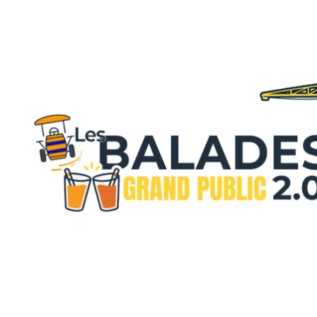
DE
L'ÎLE
(4)
Afficher
les
résultats