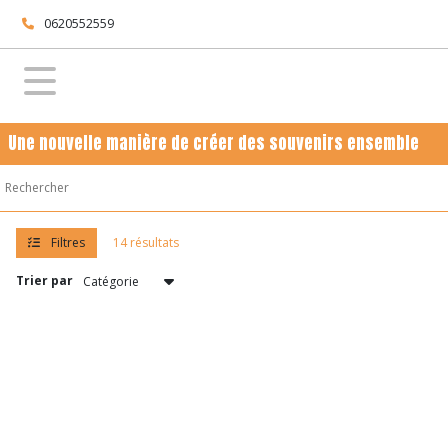
Fermer
0620552559
FILTRES
Tous
Une nouvelle manière de créer des souvenirs ensemble
les
produits
NOS
BALADES
Filtres
14 résultats
(6)
Trier par
EN
ENTREPRISE
(4)
LES
BALADES